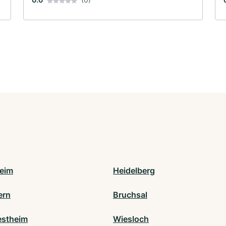
eim
Heidelberg
ern
Bruchsal
stheim
Wiesloch