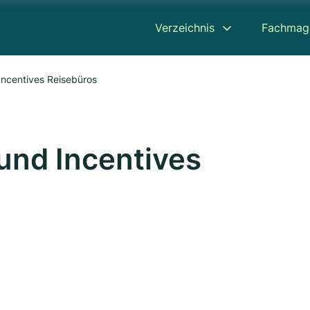
Verzeichnis
Fachmag
Incentives Reisebüros
und Incentives