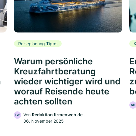
Reiseplanung Tipps
K
Warum persönliche
E
Kreuzfahrtberatung
R
n
wieder wichtiger wird und
z
worauf Reisende heute
b
achten sollten
AH
Von
Redaktion firmenweb.de
‧
FW
06. November 2025