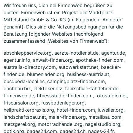
Wir freuen uns, dich bei Firmenweb begrüßen zu
dürfen. Firmenweb ist ein Projekt der Marktplatz
Mittelstand GmbH & Co. KG (im Folgenden „Anbieter“
genannt). Dies sind die Nutzungsbedingungen für die
Benutzung folgender Websites (nachfolgend
zusammenfassend „Websites von Firmenweb“):
abschleppservice.org, aerzte-notdienst.de, agentur.de,
agentur.info, anwalt-finden.org, apotheke-finden.com,
australia-directory.com, autowerkstatt.net, baecker-
finden.de, blumenladen.org, business-austria.at,
busqueda-local.es, campingplatz-finden.com,
dachbau.biz, elektriker.biz, fahrschule-fahrlehrer.de,
firmenweb.de, fitnessstudio-finden.com, fotostudio.net,
friseursalon.org, fussbodenleger.org,
heilpraktikerpraxis.org, hotel-finden.com, juwelier.org,
landschaftsbau.net, maler-finden.org, metallbau.com,
metzgerei.org, motorradhandel.org, nagelstudio.org,
optik.org, pages24.com, pages24.ch, pages-24.fr,