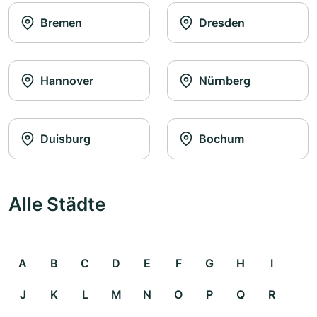
Bremen
Dresden
Hannover
Nürnberg
Duisburg
Bochum
Alle Städte
A
B
C
D
E
F
G
H
I
J
K
L
M
N
O
P
Q
R