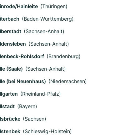
inrode/Hainleite
(Thüringen)
iterbach
(Baden-Württemberg)
lberstadt
(Sachsen-Anhalt)
ldensleben
(Sachsen-Anhalt)
lenbeck-Rohlsdorf
(Brandenburg)
le (Saale)
(Sachsen-Anhalt)
lle (bei Neuenhaus)
(Niedersachsen)
llgarten
(Rheinland-Pfalz)
llstadt
(Bayern)
lsbrücke
(Sachsen)
lstenbek
(Schleswig-Holstein)