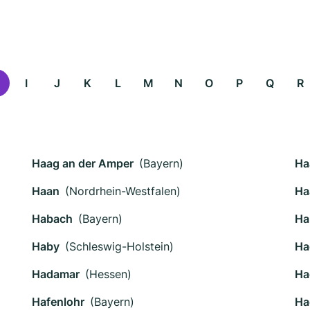
I
J
K
L
M
N
O
P
Q
R
Haag an der Amper
(Bayern)
Ha
Haan
(Nordrhein-Westfalen)
Ha
Habach
(Bayern)
Ha
Haby
(Schleswig-Holstein)
Ha
Hadamar
(Hessen)
Ha
Hafenlohr
(Bayern)
Ha