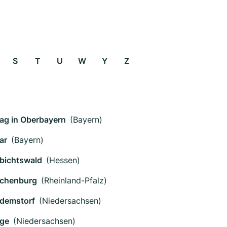
S
T
U
W
Y
Z
ag in Oberbayern
(Bayern)
ar
(Bayern)
bichtswald
(Hessen)
chenburg
(Rheinland-Pfalz)
demstorf
(Niedersachsen)
ge
(Niedersachsen)