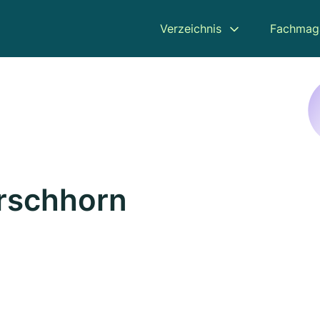
Verzeichnis
Fachmag
irschhorn