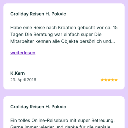
Croliday Reisen H. Pokvic
Habe eine Reise nach Kroatien gebucht vor ca. 15
Tagen Die Beratung war einfach super Die
Mitarbeiter kennen alle Objekte persönlich und
konnten so mir all meine Fragen beantworten Im
weiterlesen
Vergleich zu Adrialn wusste nicht mal wo sich der
Ort Vrsi befindet Vielen vielen Dank für Ihre
Geduld und Ihre Mühe die Sie mit uns hatten
K.Kern
Beratung und der Preis SUPER,, Werde Croliday
23. April 2016
Reisen weiter empfehlen !
Croliday Reisen H. Pokvic
Ein tolles Online-Reisebüro mit super Betreuung!
Gerne immer wieder und danke für die geniale