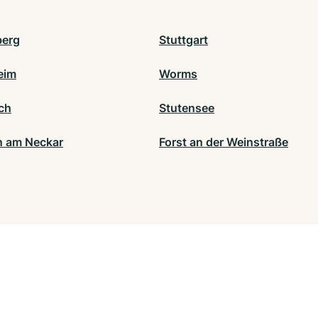
berg
Stuttgart
eim
Worms
ch
Stutensee
n am Neckar
Forst an der Weinstraße