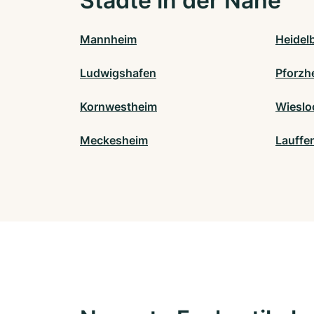
Städte in der Nähe
Mannheim
Heidel
Ludwigshafen
Pforzh
Kornwestheim
Wieslo
Meckesheim
Lauffe