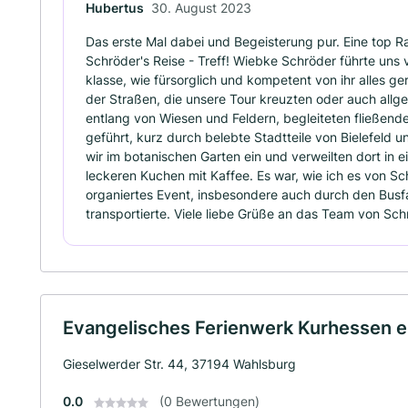
Hubertus
30. August 2023
Das erste Mal dabei und Begeisterung pur. Eine top Ra
Schröder's Reise - Treff! Wiebke Schröder führte uns v
klasse, wie fürsorglich und kompetent von ihr alles g
der Straßen, die unsere Tour kreuzten oder auch allge
entlang von Wiesen und Feldern, begleiteten fließende
geführt, kurz durch belebte Stadtteile von Bielefeld u
wir im botanischen Garten ein und verweilten dort in
leckeren Kuchen mit Kaffee. Es war, wie ich es von Sc
organiertes Event, insbesondere auch durch den Busfa
transportierte. Viele liebe Grüße an das Team von Schr
Evangelisches Ferienwerk Kurhessen e.
Gieselwerder Str. 44, 37194 Wahlsburg
0.0
(0 Bewertungen)