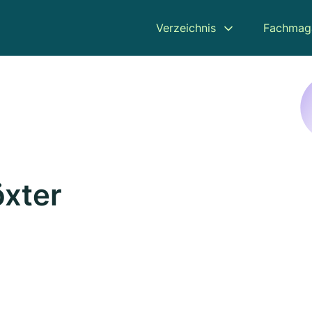
Verzeichnis
Fachmag
öxter