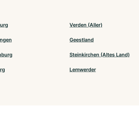
urg
Verden (Aller)
ingen
Geestland
nburg
Steinkirchen (Altes Land)
rg
Lemwerder