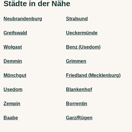
Städte in der Nähe
Neubrandenburg
Stralsund
Greifswald
Ueckermünde
Wolgast
Benz (Usedom)
Demmin
Grimmen
Mönchgut
Friedland (Mecklenburg)
Usedom
Blankenhof
Zempin
Borrentin
Baabe
Garz/Rügen