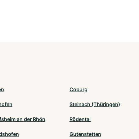
en
Coburg
hofen
Steinach (Thüringen)
fsheim an der Rhön
Rödental
dshofen
Gutenstetten