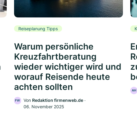
Reiseplanung Tipps
K
Warum persönliche
E
Kreuzfahrtberatung
R
n
wieder wichtiger wird und
z
worauf Reisende heute
b
achten sollten
AH
Von
Redaktion firmenweb.de
‧
FW
06. November 2025