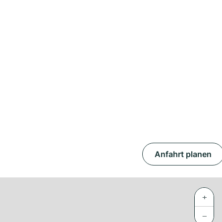
Anfahrt planen
+
−