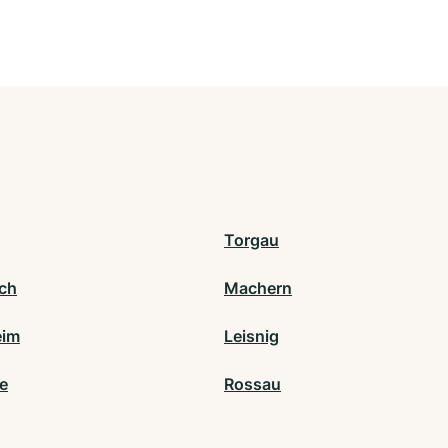
Torgau
sch
Machern
eim
Leisnig
de
Rossau