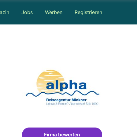
azin
Jobs
Werben
Registrieren
Firma bewerten