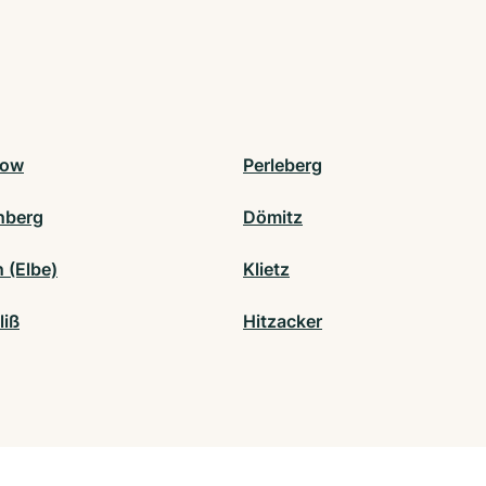
now
Perleberg
nberg
Dömitz
 (Elbe)
Klietz
liß
Hitzacker