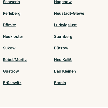
Schwerin
Hagenow
Perleberg
Neustadt-Glewe
Dömitz
Ludwigslust
Neukloster
Sternberg
Sukow
Bützow
Röbel/Müritz
Neu Kaliß
Güstrow
Bad Kleinen
Brüsewitz
Barnin