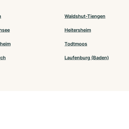
h
Waldshut-Tiengen
hsee
Heitersheim
fheim
Todtmoos
rch
Laufenburg (Baden)