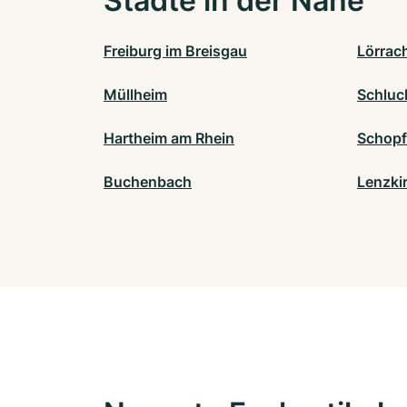
Städte in der Nähe
Freiburg im Breisgau
Lörrac
Müllheim
Schluc
Hartheim am Rhein
Schop
Buchenbach
Lenzki