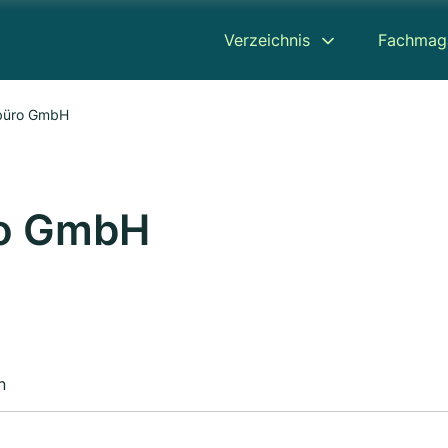
Verzeichnis
Fachmag
ebüro GmbH
ro GmbH
n