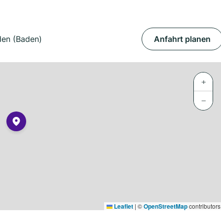
lden (Baden)
Anfahrt planen
+
−
Leaflet
|
©
OpenStreetMap
contributors