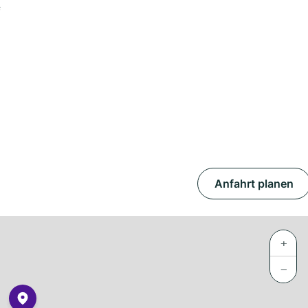
f
Anfahrt planen
+
−