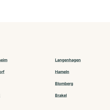
heim
Langenhagen
rf
Hameln
Blomberg
l
Brakel