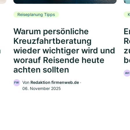
Reiseplanung Tipps
K
Warum persönliche
E
Kreuzfahrtberatung
R
n
wieder wichtiger wird und
z
worauf Reisende heute
b
achten sollten
AH
Von
Redaktion firmenweb.de
‧
FW
06. November 2025