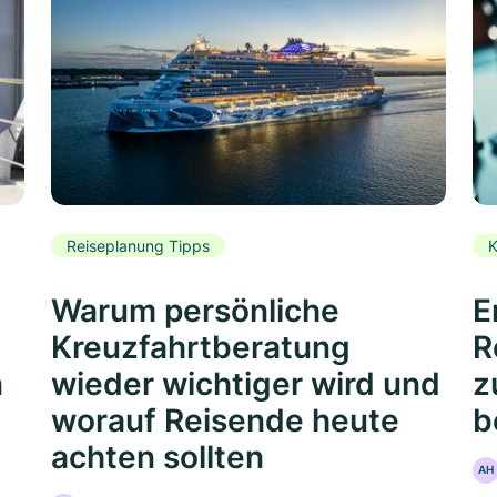
Reiseplanung Tipps
K
Warum persönliche
E
Kreuzfahrtberatung
R
n
wieder wichtiger wird und
z
worauf Reisende heute
b
achten sollten
AH