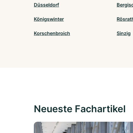
Düsseldorf
Bergis
Königswinter
Rösrat
Korschenbroich
Sinzig
Neueste Fachartikel