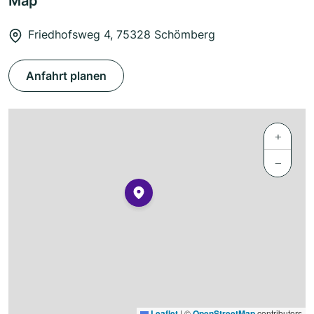
Map
Friedhofsweg 4, 75328 Schömberg
Anfahrt planen
+
−
Leaflet
|
©
OpenStreetMap
contributors