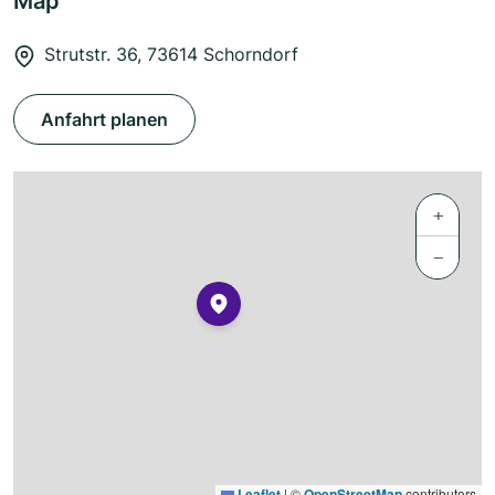
Map
Strutstr. 36, 73614 Schorndorf
Anfahrt planen
+
−
Leaflet
|
©
OpenStreetMap
contributors