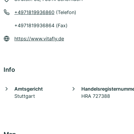
+4971819936860
(Telefon)
+4971819936864 (Fax)
https://www.vitafly.de
Info
Amtsgericht
Handelsregisternumm
Stuttgart
HRA 727388