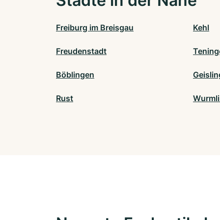
Städte in der Nähe
Freiburg im Breisgau
Kehl
Freudenstadt
Tening
Böblingen
Geisli
Rust
Wurml