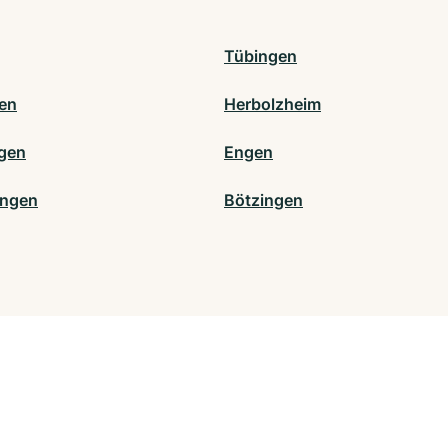
Tübingen
en
Herbolzheim
ngen
Engen
ingen
Bötzingen