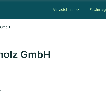
Verzeichnis
Fachmag
z GmbH
holz GmbH
n