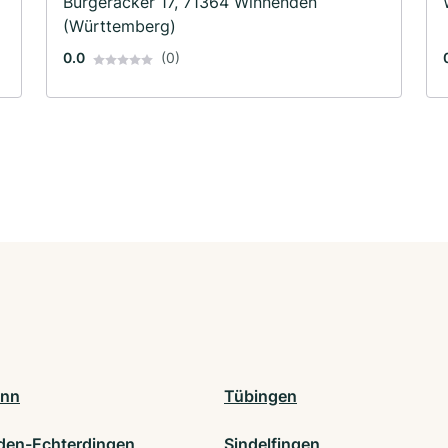
Burgeräcker 17, 71364 Winnenden
(Württemberg)
0.0
(0)
onn
Tübingen
lden-Echterdingen
Sindelfingen