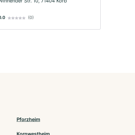
Winnender Str. 10, 71404 Korb
0.0
(0)
Pforzheim
Kornwestheim