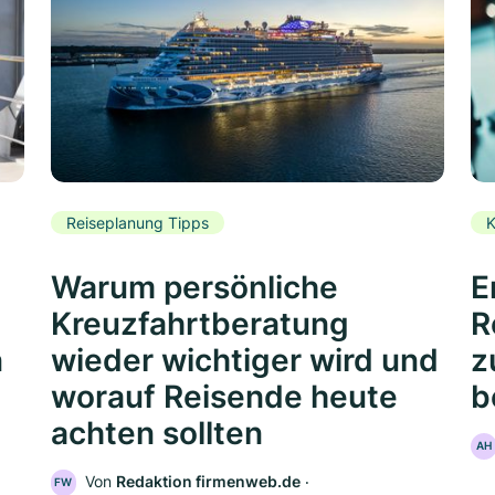
Reiseplanung Tipps
K
Warum persönliche
E
Kreuzfahrtberatung
R
n
wieder wichtiger wird und
z
worauf Reisende heute
b
achten sollten
AH
Von
Redaktion firmenweb.de
‧
FW