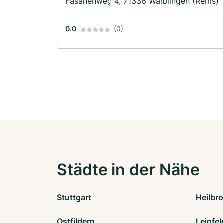
Fasanenweg 4, 71336 Waiblingen (Rems)
0.0
(0)
Städte in der Nähe
Stuttgart
Heilbr
Ostfildern
Leinfe