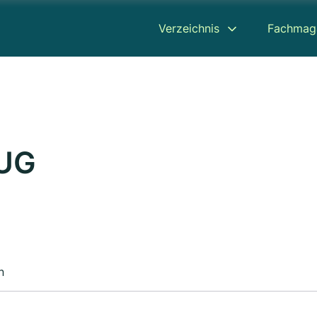
Verzeichnis
Fachmag
 UG
n