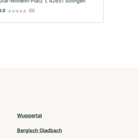
Graf-Wilhelm-Platz 1, 42651 Solingen
0.0
(0)
Wuppertal
Bergisch Gladbach