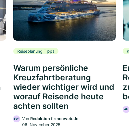
Reiseplanung Tipps
K
Warum persönliche
E
Kreuzfahrtberatung
R
n
wieder wichtiger wird und
z
worauf Reisende heute
b
achten sollten
AH
Von
Redaktion firmenweb.de
‧
FW
06. November 2025