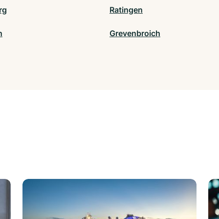
rg
Ratingen
h
Grevenbroich