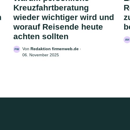
Kreuzfahrtberatung
R
n
wieder wichtiger wird und
z
worauf Reisende heute
b
achten sollten
AH
Von
Redaktion firmenweb.de
‧
FW
06. November 2025