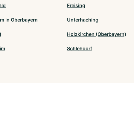
ald
Freising
im in Oberbayern
Unterhaching
ß
Holzkirchen (Oberbayern)
im
Schlehdorf