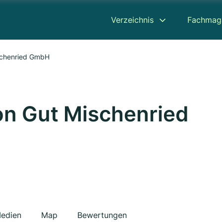
Verzeichnis
Fachmag
ischenried GmbH
on Gut Mischenried
edien
Map
Bewertungen