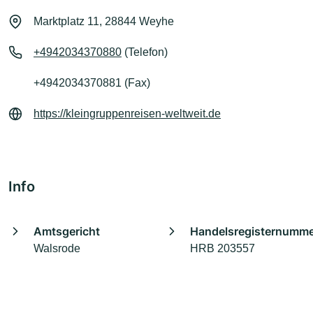
Marktplatz 11, 28844 Weyhe
+4942034370880
(Telefon)
+4942034370881 (Fax)
https://kleingruppenreisen-weltweit.de
Info
Amtsgericht
Handelsregisternumm
Walsrode
HRB 203557