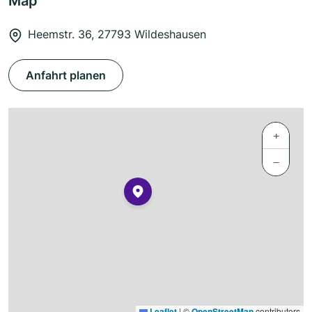
Map
Heemstr. 36, 27793 Wildeshausen
Anfahrt planen
+
−
Leaflet
|
©
OpenStreetMap
contributors