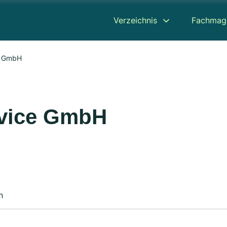
Verzeichnis
Fachmag
ce GmbH
rvice GmbH
n