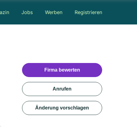
azin
Jobs
Werben
Registrieren
Firma bewerten
Anrufen
Änderung vorschlagen