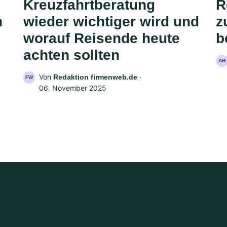
Kreuzfahrtberatung
R
n
wieder wichtiger wird und
z
worauf Reisende heute
b
achten sollten
AH
Von
‧
Redaktion firmenweb.de
FW
06. November 2025