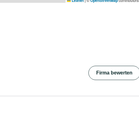
Leaflet
|
©
OpenStreetMap
contributors
Firma bewerten