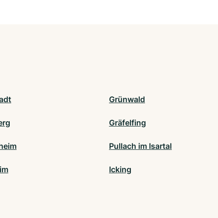
adt
Grünwald
erg
Gräfelfing
heim
Pullach im Isartal
im
Icking