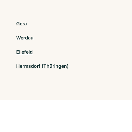
Gera
Werdau
Ellefeld
Hermsdorf (Thüringen)