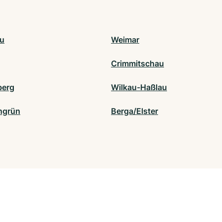
u
Weimar
Crimmitschau
berg
Wilkau-Haßlau
ngrün
Berga/Elster