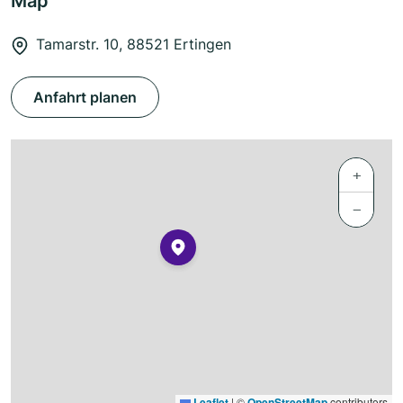
Map
Tamarstr. 10, 88521 Ertingen
Anfahrt planen
+
−
Leaflet
|
©
OpenStreetMap
contributors