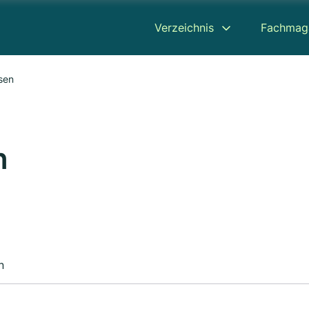
Verzeichnis
Fachmag
sen
n
n