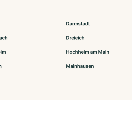
Darmstadt
ach
Dreieich
eim
Hochheim am Main
n
Mainhausen