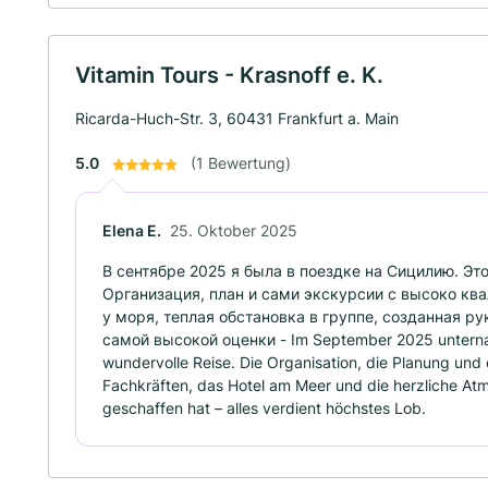
Vitamin Tours - Krasnoff e. K.
Ricarda-Huch-Str. 3, 60431 Frankfurt a. Main
5.0
(1 Bewertung)
Elena E.
25. Oktober 2025
В сентябре 2025 я была в поездке на Сицилию. Эт
Организация, план и сами экскурсии с высоко к
у моря, теплая обстановка в группе, созданная р
самой высокой оценки - Im September 2025 unternahm 
wundervolle Reise. Die Organisation, die Planung und d
Fachkräften, das Hotel am Meer und die herzliche Atm
geschaffen hat – alles verdient höchstes Lob.