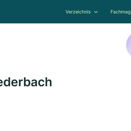
Verzeichnis
Fachmag
iederbach