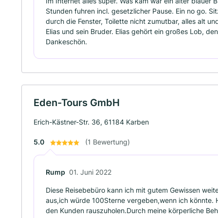
Im Internet alles super. Was kam war ein alter blauer 
Stunden fuhren incl. gesetzlicher Pause. Ein no go. Si
durch die Fenster, Toilette nicht zumutbar, alles alt u
Elias und sein Bruder. Elias gehört ein großes Lob, den
Dankeschön.
Eden-Tours GmbH
Erich-Kästner-Str. 36, 61184 Karben
5.0
(1 Bewertung)
Rump
01. Juni 2022
Diese Reisebebüro kann ich mit gutem Gewissen weite
aus,ich würde 100Sterne vergeben,wenn ich könnte. H
den Kunden rauszuholen.Durch meine körperliche Beh