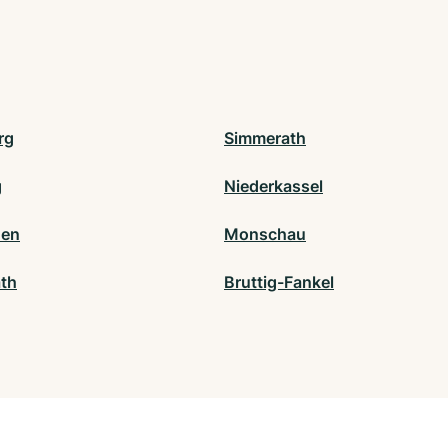
rg
Simmerath
g
Niederkassel
den
Monschau
th
Bruttig-Fankel