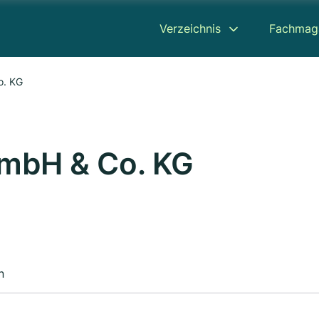
Verzeichnis
Fachmag
o. KG
GmbH & Co. KG
n