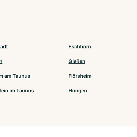
adt
Eschborn
ch
Gießen
m am Taunus
Flörsheim
tein im Taunus
Hungen