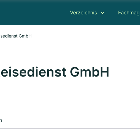
Verzeichnis
Fachmag
isedienst GmbH
Reisedienst GmbH
n