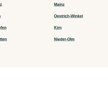
z
Mainz
n
Oestrich-Winkel
fen
Kirn
tten
Nieder-Olm