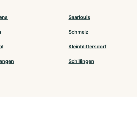
ens
Saarlouis
n
Schmelz
al
Kleinblittersdorf
fangen
Schillingen