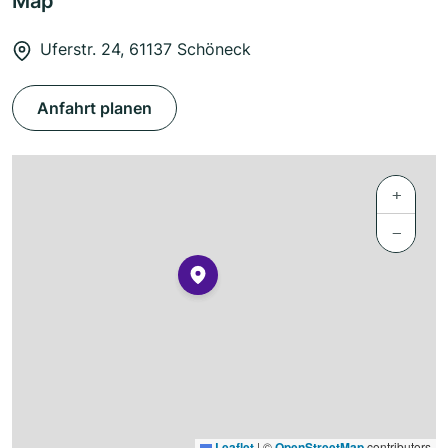
Map
Uferstr. 24, 61137 Schöneck
Anfahrt planen
+
−
Leaflet
|
©
OpenStreetMap
contributors