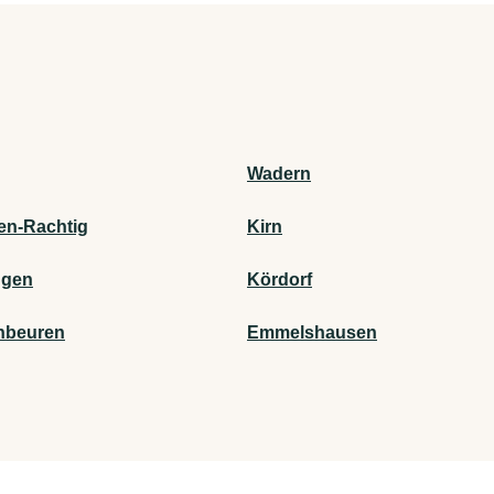
Wadern
gen-Rachtig
Kirn
ngen
Kördorf
nbeuren
Emmelshausen