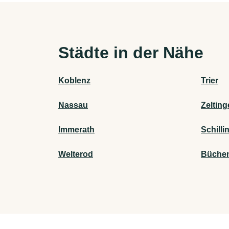
Städte in der Nähe
Koblenz
Trier
Nassau
Zeltin
Immerath
Schilli
Welterod
Büche