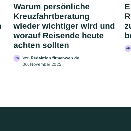
Warum persönliche
E
Kreuzfahrtberatung
R
n
wieder wichtiger wird und
z
worauf Reisende heute
b
achten sollten
AH
Von
‧
Redaktion firmenweb.de
FW
06. November 2025