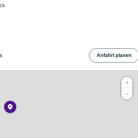
ück
ck
Anfahrt planen
+
−