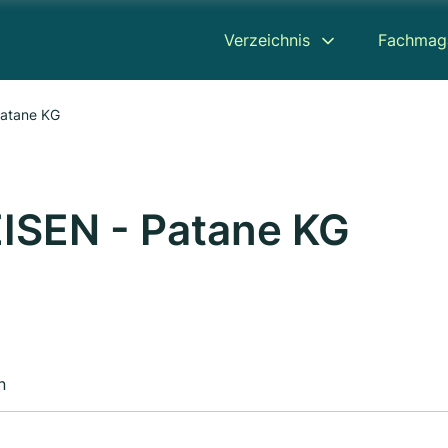
Verzeichnis
Fachmag
Patane KG
ISEN - Patane KG
n