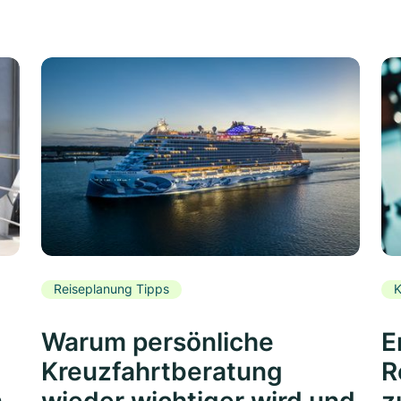
Reiseplanung Tipps
K
Warum persönliche
E
Kreuzfahrtberatung
R
n
wieder wichtiger wird und
z