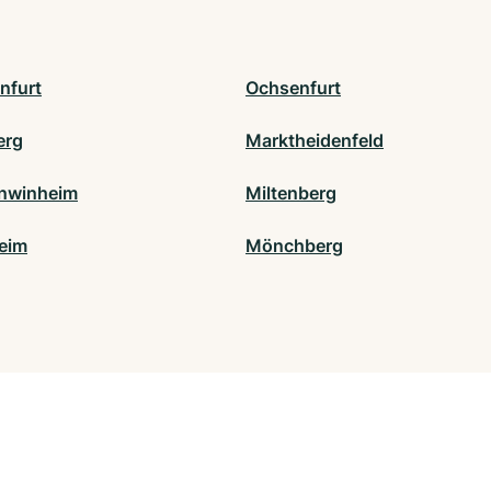
nfurt
Ochsenfurt
erg
Marktheidenfeld
nwinheim
Miltenberg
heim
Mönchberg