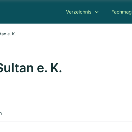
Verzeichnis
Fachmag
an e. K.
ultan e. K.
n