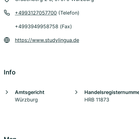
+4993127057700
(Telefon)
+4993949958758 (Fax)
https://www.studylingua.de
Info
Amtsgericht
Handelsregisternumm
Würzburg
HRB 11873