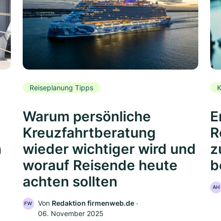
Reiseplanung Tipps
K
Warum persönliche
E
Kreuzfahrtberatung
R
n
wieder wichtiger wird und
z
worauf Reisende heute
b
achten sollten
AH
Von
Redaktion firmenweb.de
‧
FW
06. November 2025