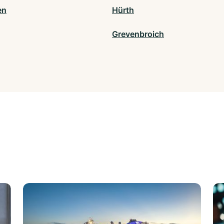
en
Hürth
Grevenbroich