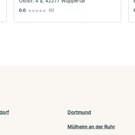
Oststr. 4 a, 42277 Wuppertal
0.0
(0)
dorf
Dortmund
Mülheim an der Ruhr