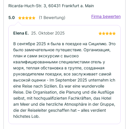
Ricarda-Huch-Str. 3, 60431 Frankfurt a. Main
Firma bewerten
5.0
(1 Bewertung)
Elena E.
25. Oktober 2025
В сентябре 2025 я была в поездке на Сицилию. Это
было замечательное путешествие. Организация,
план и сами экскурсии с высоко
квалифицированными специалистами отель у
моря, теплая обстановка в группе, созданная
руководителем поездки, все заслуживает самой
высокой оценки - Im September 2025 unternahm ich
eine Reise nach Sizilien. Es war eine wundervolle
Reise. Die Organisation, die Planung und die Ausflüge
selbst, mit hochqualifizierten Fachkräften, das Hotel
am Meer und die herzliche Atmosphäre in der Gruppe,
die der Reiseleiter geschaffen hat – alles verdient
höchstes Lob.