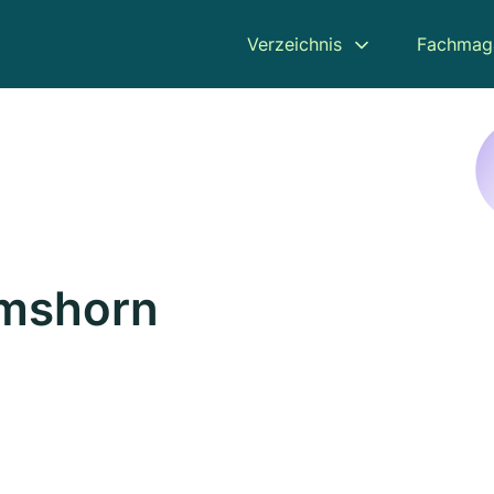
Verzeichnis
Fachmag
lmshorn