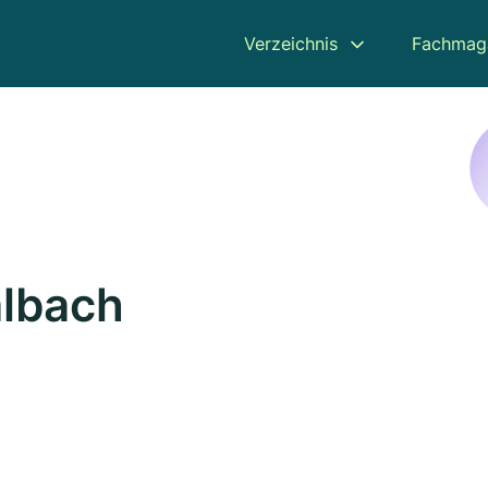
Verzeichnis
Fachmag
albach