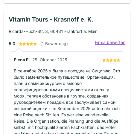
Vitamin Tours - Krasnoff e. K.
Ricarda-Huch-Str. 3, 60431 Frankfurt a. Main
Firma bewerten
5.0
(1 Bewertung)
Elena E.
25. Oktober 2025
В сентябре 2025 я была в поездке на Сицилию. Это
было замечательное путешествие. Организация,
план и сами экскурсии с высоко
квалифицированными специалистами отель у
моря, теплая обстановка в группе, созданная
руководителем поездки, все заслуживает самой
высокой оценки - Im September 2025 unternahm ich
eine Reise nach Sizilien. Es war eine wundervolle
Reise. Die Organisation, die Planung und die Ausflüge
selbst, mit hochqualifizierten Fachkräften, das Hotel
am Meer und die herzliche Atmosphäre in der Gruppe,