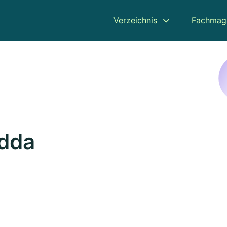
Verzeichnis
Fachmag
idda