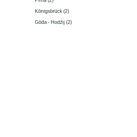
Pirna (2)
Königsbrück (2)
Göda - Hodźij (2)