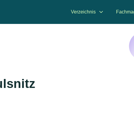
Verzeichnis
Fachma
lsnitz