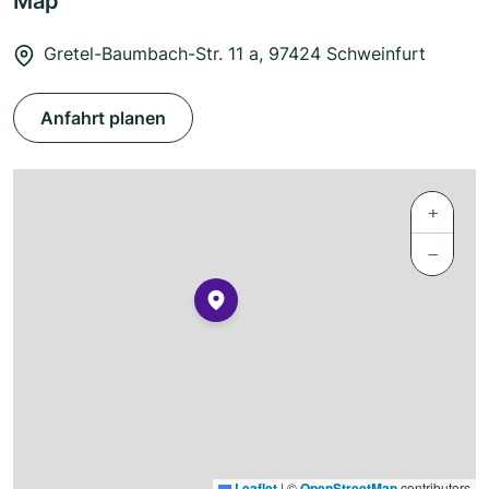
Map
Gretel-Baumbach-Str. 11 a, 97424 Schweinfurt
Anfahrt planen
+
−
Leaflet
|
©
OpenStreetMap
contributors