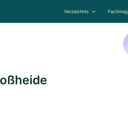
Verzeichnis
Fachmag
roßheide